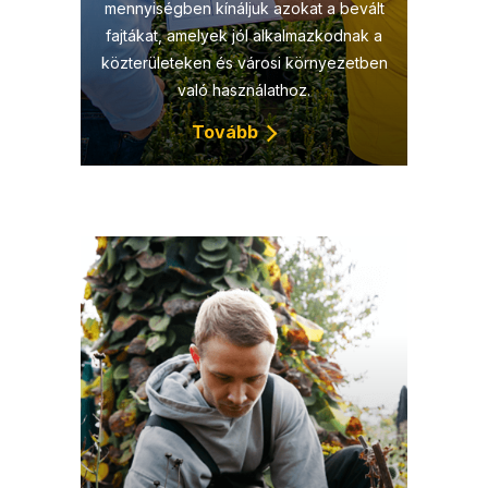
mennyiségben kínáljuk azokat a bevált
fajtákat, amelyek jól alkalmazkodnak a
közterületeken és városi környezetben
való használathoz.
Tovább