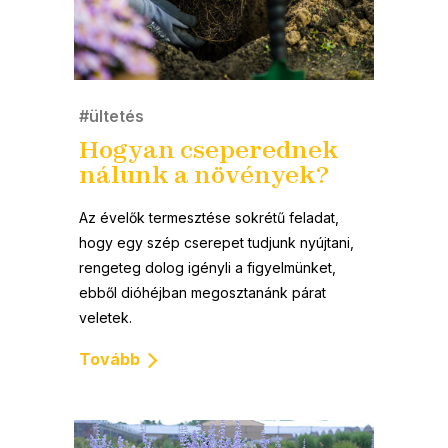
#ültetés
Hogyan cseperednek
nálunk a növények?
Az évelők termesztése sokrétű feladat,
hogy egy szép cserepet tudjunk nyújtani,
rengeteg dolog igényli a figyelmünket,
ebből dióhéjban megosztanánk párat
veletek.
Tovább