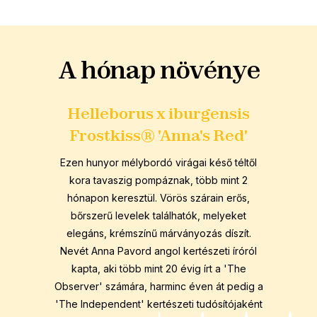
A hónap növénye
Helleborus x iburgensis
Frostkiss® 'Anna's Red'
Ezen hunyor mélybordó virágai késő téltől
kora tavaszig pompáznak, több mint 2
hónapon keresztül. Vörös szárain erős,
bőrszerű levelek találhatók, melyeket
elegáns, krémszínű márványozás díszít.
Nevét Anna Pavord angol kertészeti íróról
kapta, aki több mint 20 évig írt a 'The
Observer' számára, harminc éven át pedig a
'The Independent' kertészeti tudósítójaként