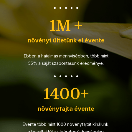
1.2
M +
növényt ültetünk el évente
Ebben a hatalmas mennyiségben, több mint
55% a saját szaporításunk eredménye.
1600
+
növényfajta évente
Évente több mint 1600 növényfajtát kínálunk,
a beváltaktól az ígéretes újdonságokig.