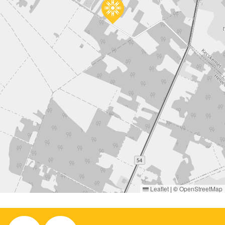
Leaflet
|
©
OpenStreetMap