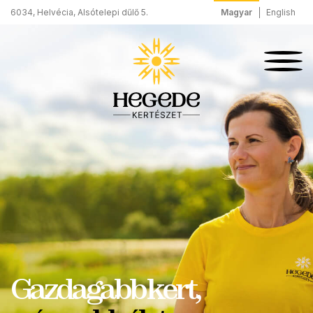
Magyar
English
6034, Helvécia, Alsótelepi dűlő 5.
Gazdagabb kert,