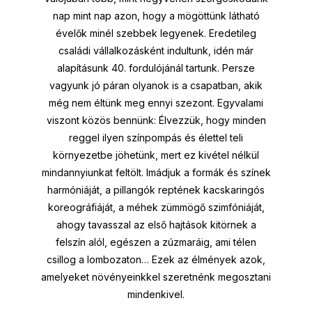
nap mint nap azon, hogy a mögöttünk látható
évelők minél szebbek legyenek. Eredetileg
családi vállalkozásként indultunk, idén már
alapításunk 40. fordulójánál tartunk. Persze
vagyunk jó páran olyanok is a csapatban, akik
még nem éltünk meg ennyi szezont. Egyvalami
viszont közös bennünk: Élvezzük, hogy minden
reggel ilyen színpompás és élettel teli
környezetbe jöhetünk, mert ez kivétel nélkül
mindannyiunkat feltölt. Imádjuk a formák és színek
harmóniáját, a pillangók reptének kacskaringós
koreográfiáját, a méhek zümmögő szimfóniáját,
ahogy tavasszal az első hajtások kitörnek a
felszín alól, egészen a zúzmaráig, ami télen
csillog a lombozaton… Ezek az élmények azok,
amelyeket növényeinkkel szeretnénk megosztani
mindenkivel.