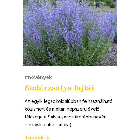
#növények
Sudárzsálya fajtái
Az egyik legsokoldalúbban felhasználható,
közismert és méltán népszerű évelő
félcserje a Salvia yangii (korábbi nevén
Perovskia atriplicifolia).
Tovább