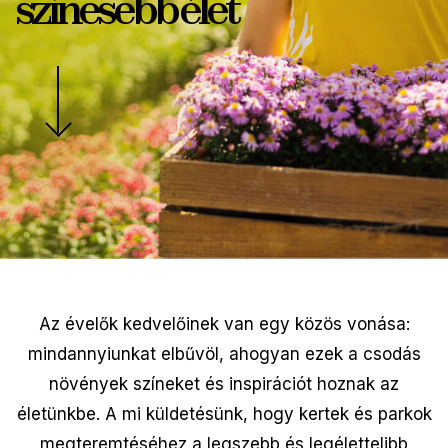
színesebb élet
Az évelők kedvelőinek van egy közös vonása:
mindannyiunkat elbűvöl, ahogyan ezek a csodás
növények színeket és inspirációt hoznak az
életünkbe. A mi küldetésünk, hogy kertek és parkok
megteremtéséhez a legszebb és legélettelibb