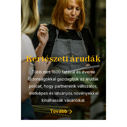
Kertészeti árudák
Több mint 1600 fajtával és évente
újdonságokkal gazdagítjuk az árudák
polcait, hogy partnereink változatos,
életképes és látványos növényekkel
kínálhassák vásárlóikat.
Tovább