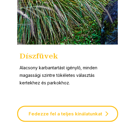
Díszfüvek
Tö
cs
Alacsony karbantartást igénylő, minden
Alac
ó,
magassági szintre tökéletes választás
társ
kertekhez és parkokhoz.
néps
Fedezze fel a teljes kínálatunkat