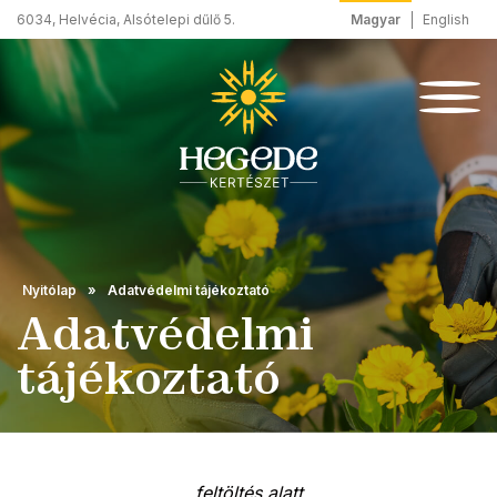
Magyar
English
6034, Helvécia, Alsótelepi dűlő 5.
Nyitólap
Adatvédelmi tájékoztató
Adatvédelmi
tájékoztató
feltöltés alatt