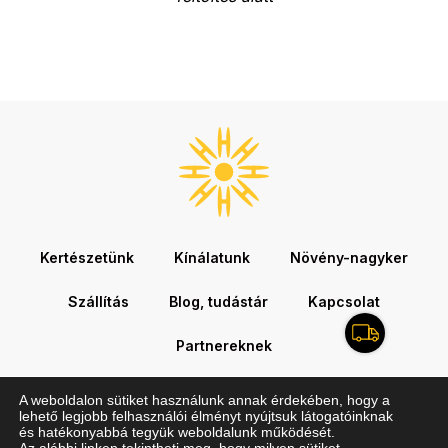
Kertészetünk
Kínálatunk
Növény-nagyker
Szállítás
Blog, tudástár
Kapcsolat
Partnereknek
A weboldalon sütiket használunk annak érdekében, hogy a
lehető legjobb felhasználói élményt nyújtsuk látogatóinknak
© Copyright 2026. Hegede Kertészet. Minden jog fenntartva.
és hatékonyabbá tegyük weboldalunk működését.