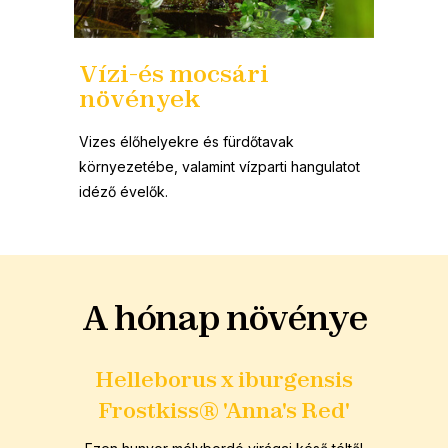
Vízi-és mocsári
növények
Vizes élőhelyekre és fürdőtavak
környezetébe, valamint vízparti hangulatot
idéző évelők.
A hónap növénye
Helleborus x iburgensis
Frostkiss® 'Anna's Red'