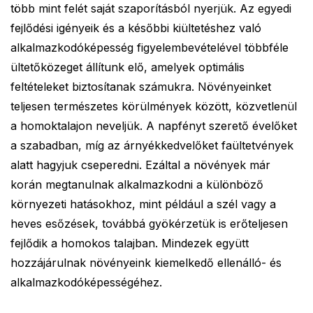
több mint felét saját szaporításból nyerjük. Az egyedi
fejlődési igényeik és a későbbi kiültetéshez való
alkalmazkodóképesség figyelembevételével többféle
ültetőközeget állítunk elő, amelyek optimális
feltételeket biztosítanak számukra. Növényeinket
teljesen természetes körülmények között, közvetlenül
a homoktalajon neveljük. A napfényt szerető évelőket
a szabadban, míg az árnyékkedvelőket faültetvények
alatt hagyjuk cseperedni. Ezáltal a növények már
korán megtanulnak alkalmazkodni a különböző
környezeti hatásokhoz, mint például a szél vagy a
heves esőzések, továbbá gyökérzetük is erőteljesen
fejlődik a homokos talajban. Mindezek együtt
hozzájárulnak növényeink kiemelkedő ellenálló- és
alkalmazkodóképességéhez.