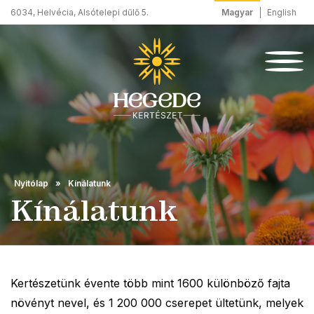
Magyar
English
6034, Helvécia, Alsótelepi dűlő 5.
Nyitólap
Kínálatunk
Kínálatunk
Kertészetünk évente több mint 1600 különböző fajta
növényt nevel, és 1 200 000 cserepet ültetünk, melyek