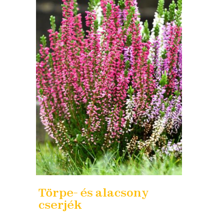
Törpe- és alacsony
cserjék