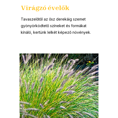
Virágzó évelők
Tavaszelőtől az ősz derekáig szemet
gyönyörködtető színeket és formákat
kínáló, kertünk lelkét képező növények.