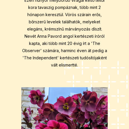
Ezen hunyor mélybordó virágai késő téltől
kora tavaszig pompáznak, több mint 2
hónapon keresztül. Vörös szárain erős,
bőrszerű levelek találhatók, melyeket
elegáns, krémszínű márványozás díszít.
Nevét Anna Pavord angol kertészeti íróról
kapta, aki több mint 20 évig írt a 'The
Observer' számára, harminc éven át pedig a
'The Independent' kertészeti tudósítójaként
vált elismertté.