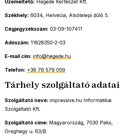
Üzemeltető:
Hegede Kertészet Kft.
Székhely:
6034, Helvécia, Alsótelepi dűlő 5.
Cégjegyzékszám:
03-09-107411
Adószám:
11828350-2-03
E-mail cím:
info@hegede.hu
Telefon:
+36 76 579 059
Tárhely szolgáltató adatai
Szolgáltató neve:
impressive.hu Informatikai
Szolgáltató Kft.
Szolgáltató címe:
Magyarország, 7030 Paks,
Öreghegy u. 63/B