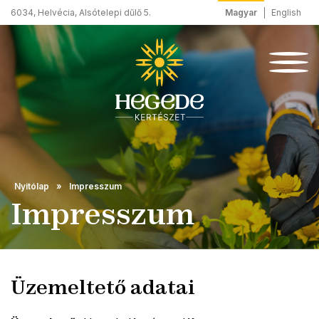
Magyar
English
6034, Helvécia, Alsótelepi dűlő 5.
Nyitólap
Impresszum
Impresszum
Üzemeltető adatai