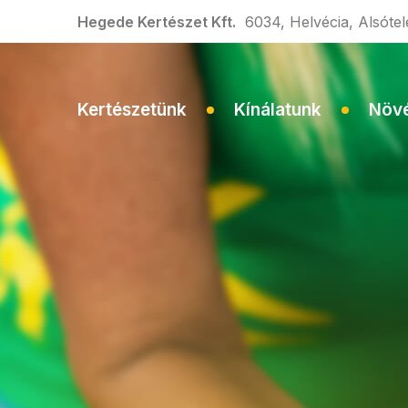
Hegede Kertészet Kft.
6034, Helvécia, Alsótele
Kertészetünk
Kínálatunk
Növ