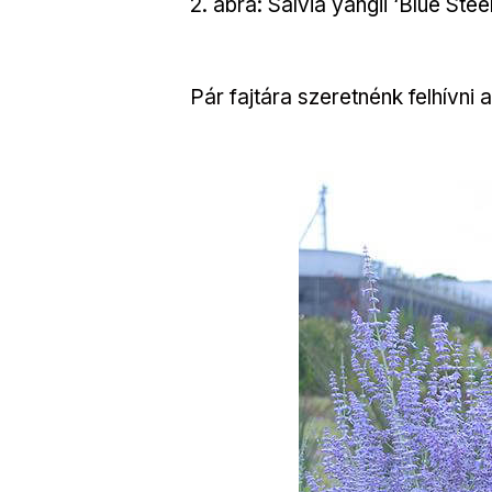
2. ábra: Salvia yangii ‘Blue Stee
Pár fajtára szeretnénk felhívni 