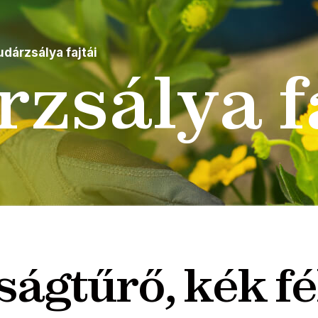
udárzsálya fajtái
zsálya f
ságtűrő, kék fé