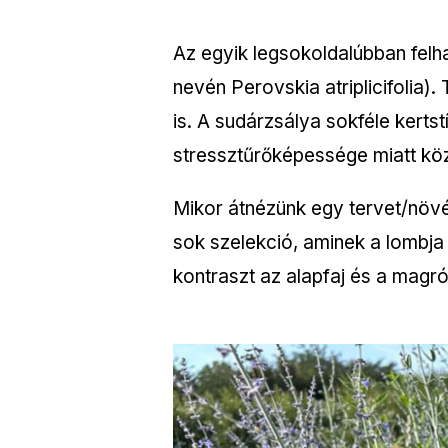
Az egyik legsokoldalúbban felha
nevén Perovskia atriplicifolia).
is. A sudárzsálya sokféle kertst
stressztűrőképessége miatt közt
Mikor átnézünk egy tervet/növén
sok szelekció, aminek a lombja 
kontraszt az alapfaj és a magról