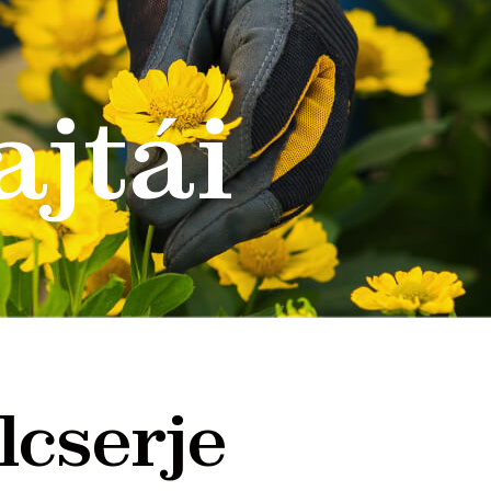
ajtái
lcserje