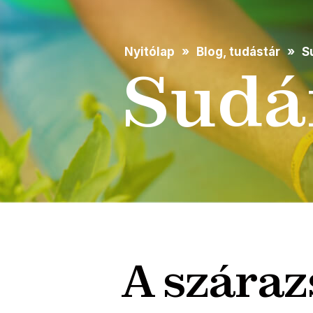
Nyitólap
Blog, tudástár
S
Sudár
A száraz