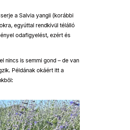
erje a Salvia yangii (korábbi
kra, egyúttal rendkívül télálló
gényel odafigyelést, ezért és
vel nincs is semmi gond – de van
ik. Példának okáért itt a
nkből: