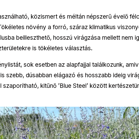
sználható, közismert és méltán népszerű évelő félcs
 Tökéletes növény a forró, száraz klimatikus viszonyo
ílusba beilleszthető, hosszú virágzása mellett nem i
erületekre is tökéletes választás.
ylistát, sok esetben az alapfajjal találkozunk, ami
is szebb, dúsabban elágazó és hosszabb ideig virágz
 szaporítható, kitűnő ’Blue Steel’ között kertészetü