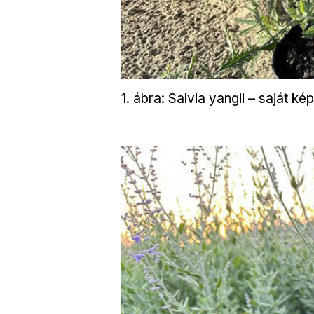
1. ábra: Salvia yangii – saját kép