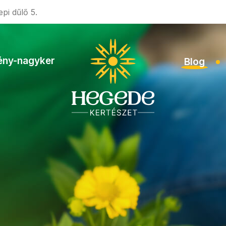
pi dűlő 5.
ény-nagyker
Blog