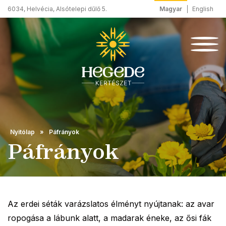
Magyar
English
6034, Helvécia, Alsótelepi dűlő 5.
Nyitólap
Páfrányok
Páfrányok
Az erdei séták varázslatos élményt nyújtanak: az avar
ropogása a lábunk alatt, a madarak éneke, az ősi fák