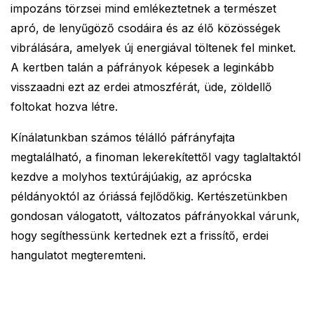
impozáns törzsei mind emlékeztetnek a természet
apró, de lenyűgöző csodáira és az élő közösségek
vibrálására, amelyek új energiával töltenek fel minket.
A kertben talán a páfrányok képesek a leginkább
visszaadni ezt az erdei atmoszférát, üde, zöldellő
foltokat hozva létre.
Kínálatunkban számos télálló páfrányfajta
megtalálható, a finoman lekerekítettől vagy taglaltaktól
kezdve a molyhos textúrájúakig, az aprócska
példányoktól az óriássá fejlődőkig. Kertészetünkben
gondosan válogatott, változatos páfrányokkal várunk,
hogy segíthessünk kertednek ezt a frissítő, erdei
hangulatot megteremteni.