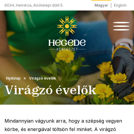
Magyar
English
6034, Helvécia, Alsótelepi dűlő 5.
Nyitólap
Virágzó évelők
Virágzó évelők
Mindannyian vágyunk arra, hogy a szépség vegyen
körbe, és energiával töltsön fel minket. A virágzó