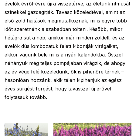
évelők évről-évre újra visszatérve, az életünk ritmusát
színekkel gazdagítják. Tavasz közeledtével, amint az
első zöld hajtások megmutatkoznak, mi is egyre több
időt szeretnénk a szabadban tölteni. Később, mikor
hétágra süt a nap, amikor már minden zöldell, és az
évelők dús lombozatuk felett kibontják virágaikat,
akkor vágunk bele mi is a nyári kalandokba. Ősszel
néhányuk még teljes pompájában virágzik, de ahogy
az év vége felé közeledünk, ők is pihenőre térnek –
hasonlóan hozzánk, akik télen kipihenjük az egész
éves sürgést-forgást, hogy tavasszal új erővel
folytassuk tovább.