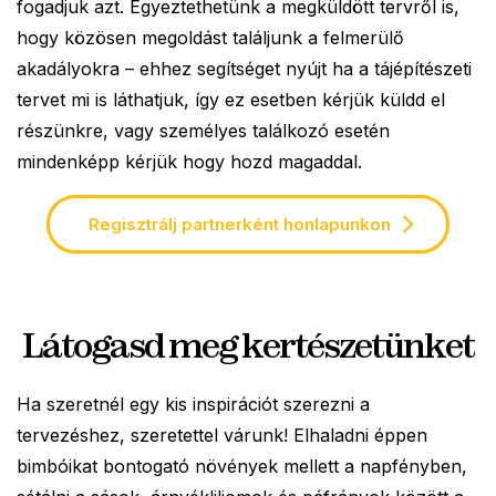
fogadjuk azt. Egyeztethetünk a megküldött tervről is,
hogy közösen megoldást találjunk a felmerülő
akadályokra – ehhez segítséget nyújt ha a tájépítészeti
tervet mi is láthatjuk, így ez esetben kérjük küldd el
részünkre, vagy személyes találkozó esetén
mindenképp kérjük hogy hozd magaddal.
Regisztrálj partnerként honlapunkon
Látogasd meg kertészetünket
Ha szeretnél egy kis inspirációt szerezni a
tervezéshez, szeretettel várunk! Elhaladni éppen
bimbóikat bontogató növények mellett a napfényben,