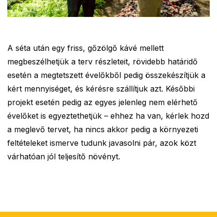
A séta után egy friss, gőzölgő kávé mellett
megbeszélhetjük a terv részleteit, rövidebb határidő
esetén a megtetszett évelőkből pedig összekészítjük a
kért mennyiséget, és kérésre szállítjuk azt. Későbbi
projekt esetén pedig az egyes jelenleg nem elérhető
évelőket is egyeztethetjük – ehhez ha van, kérlek hozd
a meglevő tervet, ha nincs akkor pedig a környezeti
feltételeket ismerve tudunk javasolni pár, azok közt
várhatóan jól teljesítő növényt.