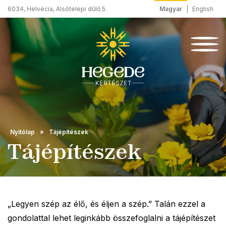
Magyar
English
6034, Helvécia, Alsótelepi dűlő 5.
Nyitólap
Tájépítészek
Tájépítészek
„Legyen szép az élő, és éljen a szép.” Talán ezzel a
gondolattal lehet leginkább összefoglalni a tájépítészet