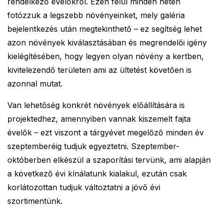
rendelkező évelőkről. Ezen felül minden héten
fotózzuk a legszebb növényeinket, mely galéria
bejelentkezés után megtekinthető – ez segítség lehet
azon növények kiválasztásában és megrendelői igény
kielégítésében, hogy legyen olyan növény a kertben,
kivitelezendő területen ami az ültetést követően is
azonnal mutat.
Van lehetőség konkrét növények előállítására is
projektedhez, amennyiben vannak kiszemelt fajta
évelők – ezt viszont a tárgyévet megelőző minden év
szeptemberéig tudjuk egyeztetni. Szeptember-
októberben elkészül a szaporítási tervünk, ami alapján
a következő évi kínálatunk kialakul, ezután csak
korlátozottan tudjuk változtatni a jövő évi
szortimentünk.