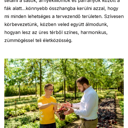
sétálni a sások, árnyékliliomok és páfrányok között a
fák alatt…könnyebb összhangba kerülni azzal, hogy
mi minden lehetséges a tervezendő területen. Szívesen
körbevezetünk, közben veled együtt álmodunk,
hogyan lesz az üres térből színes, harmonikus,
zümmögéssel teli életközösség.